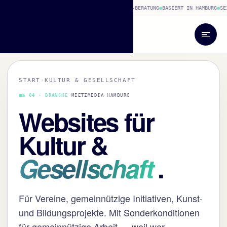
NES CMS
●
WORDPRESS
●
SEO & PERFORMANCE
●
HOSTING-BERATUNG
●
BASIERT IN HAMBURG
●
SEI
MietzMedia
EST · HAMBURG
START
›
KULTUR & GESELLSCHAFT
№ 04 · BRANCHE
·
MIETZMEDIA HAMBURG
Websites für
Kultur &
Gesellschaft
.
Für Vereine, gemeinnützige Initiativen, Kunst-
und Bildungsprojekte. Mit Sonderkonditionen
für gemeinnützige Arbeit — weil wer