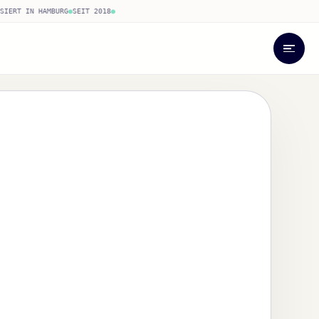
IERT IN HAMBURG
●
SEIT 2018
●