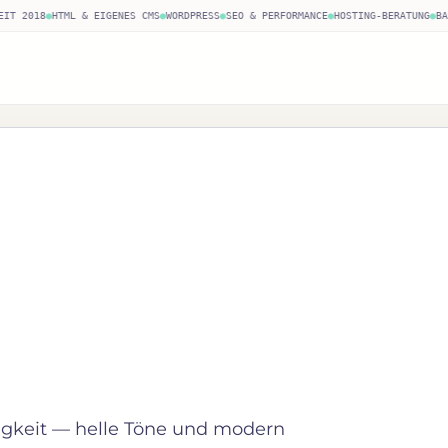
T 2018
●
HTML & EIGENES CMS
●
WORDPRESS
●
SEO & PERFORMANCE
●
HOSTING-BERATUNG
●
BAS
igkeit — helle Töne und modern